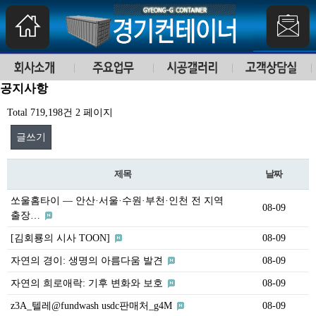
공지사항
Total 719,198건
2 페이지
글쓰기
제목
날짜
쏘울홈타이 — 안산·서울·수원·부천·인천 전 지역
08-09
출장…
[김회룡의 시사 TOON]
08-09
자연의 경이: 생명의 아름다움 발견
08-09
자연의 희로애락: 기후 변화와 보호
08-09
z3A_텔레@fundwash usdc판매처_g4M
08-09