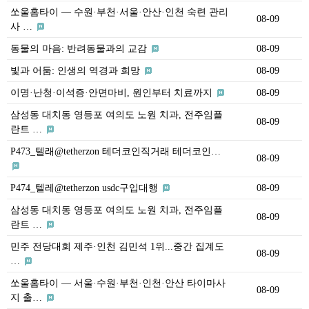
쏘울홈타이 — 수원·부천·서울·안산·인천 숙련 관리
08-09
사 …
동물의 마음: 반려동물과의 교감
08-09
빛과 어둠: 인생의 역경과 희망
08-09
이명·난청·이석증·안면마비, 원인부터 치료까지
08-09
삼성동 대치동 영등포 여의도 노원 치과, 전주임플
08-09
란트 …
P473_텔래@tetherzon 테더코인직거래 테더코인…
08-09
P474_텔레@tetherzon usdc구입대행
08-09
삼성동 대치동 영등포 여의도 노원 치과, 전주임플
08-09
란트 …
민주 전당대회 제주·인천 김민석 1위...중간 집계도
08-09
…
쏘울홈타이 — 서울·수원·부천·인천·안산 타이마사
08-09
지 출…