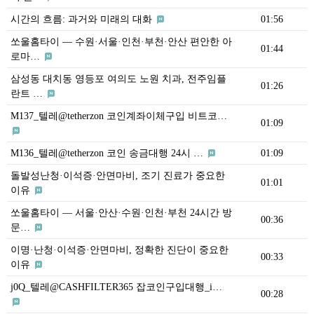
시간의 흐름: 과거와 미래의 대화
01:56
쏘울홈타이 — 수원·서울·인천·부천·안산 편안한 아
01:44
로마…
삼성동 대치동 영등포 여의도 노원 치과, 전주임플
01:26
란트 …
M137_텔레@tetherzon 코인계좌이체구입 비트코…
01:09
M136_텔레@tetherzon 코인 송금대행 24시 …
01:09
돌발성난청·이석증·안면마비, 조기 진료가 중요한
01:01
이유
쏘울홈타이 — 서울·안산·수원·인천·부천 24시간 방
00:36
문…
이명·난청·이석증·안면마비, 정확한 진단이 중요한
00:33
이유
j0Q_텔레@CASHFILTER365 잡코인구입대행_i…
00:28