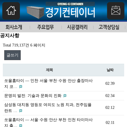
공지사항
Total 719,137건
6 페이지
글쓰기
제목
날짜
쏘울홈타이 — 인천·서울·부천·수원·안산 출장마사
02:39
지 코…
문명의 발전: 기술과 문화의 진화
02:34
삼성동 대치동 영등포 여의도 노원 치과, 전주임플
02:12
란트 …
쏘울홈타이 — 서울·수원·안산·부천·인천 타이마사
02:11
지 출…