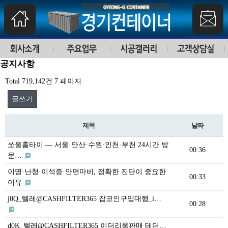
공지사항
Total 719,142건
7 페이지
글쓰기
제목
날짜
쏘울홈타이 — 서울·안산·수원·인천·부천 24시간 방
00:36
문…
이명·난청·이석증·안면마비, 정확한 진단이 중요한
00:33
이유
j0Q_텔레@CASHFILTER365 잡코인구입대행_i…
00:28
d0K_텔레@CASHFILTER365 이더리움판매 테더…