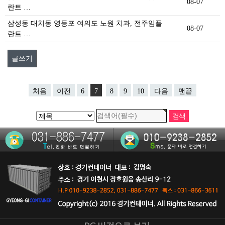
08-07
란트 …
삼성동 대치동 영등포 여의도 노원 치과, 전주임플
08-07
란트 …
글쓰기
처음
이전
6
7
8
9
10
다음
맨끝