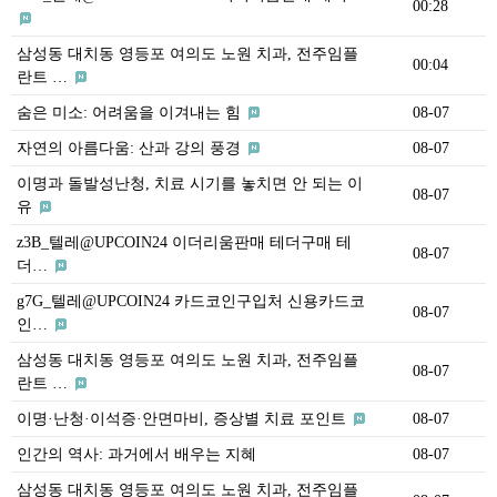
00:28
삼성동 대치동 영등포 여의도 노원 치과, 전주임플
00:04
란트 …
숨은 미소: 어려움을 이겨내는 힘
08-07
자연의 아름다움: 산과 강의 풍경
08-07
이명과 돌발성난청, 치료 시기를 놓치면 안 되는 이
08-07
유
z3B_텔레@UPCOIN24 이더리움판매 테더구매 테
08-07
더…
g7G_텔레@UPCOIN24 카드코인구입처 신용카드코
08-07
인…
삼성동 대치동 영등포 여의도 노원 치과, 전주임플
08-07
란트 …
이명·난청·이석증·안면마비, 증상별 치료 포인트
08-07
인간의 역사: 과거에서 배우는 지혜
08-07
삼성동 대치동 영등포 여의도 노원 치과, 전주임플