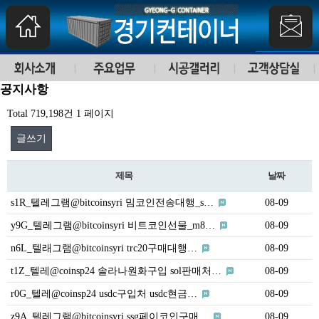
공지사항
Total 719,198건
1 페이지
글쓰기
제목
날짜
s1R_텔레그램@bitcoinsyri 밈코인전송대행_s…
08-09
y9G_텔레그램@bitcoinsyri 비트코인선물_m8…
08-09
n6L_텔래그램@bitcoinsyri trc20구매대행…
08-09
t1Z_텔레@coinsp24 솔라나원화구입 sol판매처…
08-09
r0G_텔레@coinsp24 usdc구입처 usdc현금…
08-09
z9A_텔레그램@bitcoinsyri ssg페이코인구매…
08-09