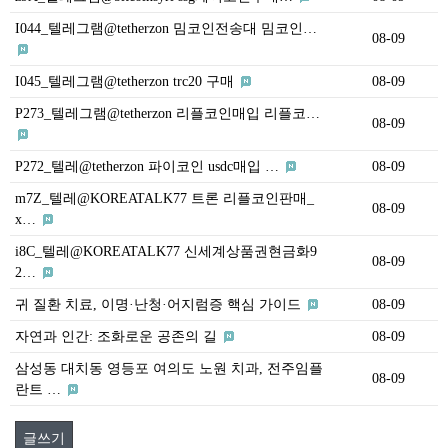
I044_텔레그램@tetherzon 밈코인전송대 밈코인…
08-09
I045_텔레그램@tetherzon trc20 구매
08-09
P273_텔레그램@tetherzon 리플코인매입 리플코…
08-09
P272_텔레@tetherzon 파이코인 usdc매입 …
08-09
m7Z_텔레@KOREATALK77 트론 리플코인판매_
08-09
x…
i8C_텔레@KOREATALK77 신세계상품권현금화9
08-09
2…
귀 질환 치료, 이명·난청·어지럼증 핵심 가이드
08-09
자연과 인간: 조화로운 공존의 길
08-09
삼성동 대치동 영등포 여의도 노원 치과, 전주임플
08-09
란트 …
글쓰기