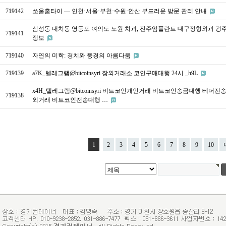
719142
쏘울홈타이 — 인천·서울·부천·수원·안산 부드러운 방문 관리 안내
삼성동 대치동 영등포 여의도 노원 치과, 전주임플란트 대구정형외과 광
719141
정보
719140
자연의 미학: 경치와 풍경의 아름다움
719139
a7K_텔레그램@bitcoinsyri 장외거래소 코인구매대행 24시 _h9L
x4H_텔레그램@bitcoinsyri 비트코인개인거래 비트코인송금대행 테더전
719138
외거래 비트코인전송대행 …
1
2
3
4
5
6
7
8
9
10