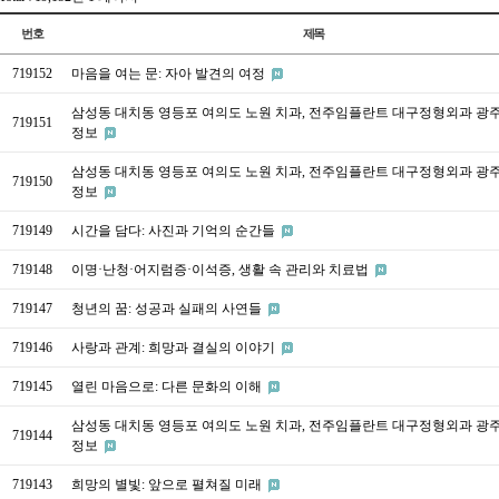
번호
제목
719152
마음을 여는 문: 자아 발견의 여정
삼성동 대치동 영등포 여의도 노원 치과, 전주임플란트 대구정형외과 광
719151
정보
삼성동 대치동 영등포 여의도 노원 치과, 전주임플란트 대구정형외과 광
719150
정보
719149
시간을 담다: 사진과 기억의 순간들
719148
이명·난청·어지럼증·이석증, 생활 속 관리와 치료법
719147
청년의 꿈: 성공과 실패의 사연들
719146
사랑과 관계: 희망과 결실의 이야기
719145
열린 마음으로: 다른 문화의 이해
삼성동 대치동 영등포 여의도 노원 치과, 전주임플란트 대구정형외과 광
719144
정보
719143
희망의 별빛: 앞으로 펼쳐질 미래