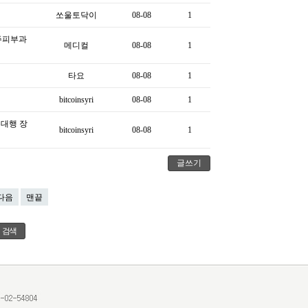
쏘울토닥이
08-08
1
주피부과
메디컬
08-08
1
타요
08-08
1
bitcoinsyri
08-08
1
송대행 장
bitcoinsyri
08-08
1
글쓰기
다음
맨끝