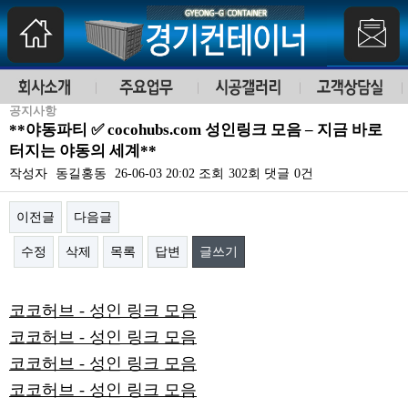
공지사항
**야동파티 ✅ cocohubs.com 성인링크 모음 – 지금 바로
터지는 야동의 세계**
작성자
동길홍동
26-06-03 20:02
조회
302회
댓글
0건
이전글
다음글
수정
삭제
목록
답변
글쓰기
본문
코코허브 - 성인 링크 모음
코코허브 - 성인 링크 모음
코코허브 - 성인 링크 모음
코코허브 - 성인 링크 모음