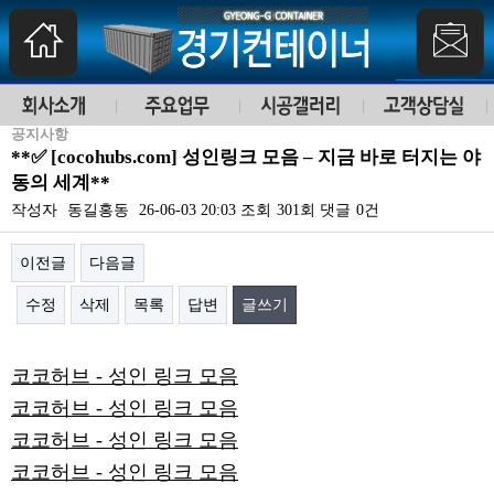
공지사항
**✅ [cocohubs.com] 성인링크 모음 – 지금 바로 터지는 야
동의 세계**
작성자
동길홍동
26-06-03 20:03
조회
301회
댓글
0건
이전글
다음글
수정
삭제
목록
답변
글쓰기
본문
코코허브 - 성인 링크 모음
코코허브 - 성인 링크 모음
코코허브 - 성인 링크 모음
코코허브 - 성인 링크 모음