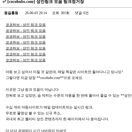
✅ [cocohubs.com] 성인링크 모음 링크정거장
동길홍동
26-06-03 20:14
조회
301회
댓글
0건
코코허브 - 성인 링크 모음
코코허브 - 성인 링크 모음
코코허브 - 성인 링크 모음
코코허브 - 성인 링크 모음
코코허브 - 성인 링크 모음
코코허브 - 성인 링크 모음
코코허브 - 성인 링크 모음
야동 보고 싶어서 미칠 것 같은데, 매일 똑같은 사이트만 돌아다니고 있나요?
그렇다면 지금 당장 **cocohubs.com**으로 오세요.
이곳은 그냥 링크 모음이 아닙니다.
진짜로 보고 싶었던, 숨 막히는 수준의 야동을 한 번에 몰아서 즐길 수 있는 **성
수십 개의 야동사이트가 매일 업데이트되는 실시간 링크,
무료로 풀영상 볼 수 있는 신규 주소,
국내외 최고 퀄리티 성인 콘텐츠까지 한 페이지에서 다 쏟아집니다.
더 이상 검색하다 시간 낭비하지 마세요.