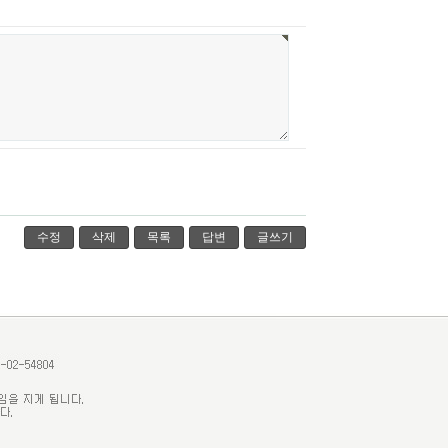
수정
삭제
목록
답변
글쓰기