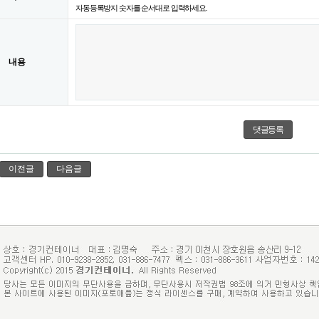
로
자동등록방지 숫자를 순서대로 입력하세요.
성
고
듣
침
기
내용
이전글
다음글