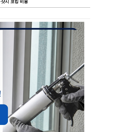
·샷시 코킹 비용