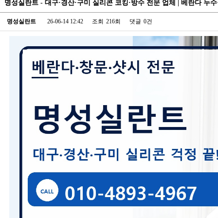
명성실란트 - 대구·경산·구미 실리콘 코킹·방수 전문 업체 | 베란다 누수
명성실란트
26-06-14 12:42
조회
216회
댓글
0건